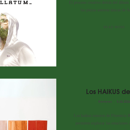
El proceso creativo detrás del álbum
las piezas sonoras únicas de A
READ MORE
Los HAIKUS de
Reviews
5.04.202
Los haikus sonoros de Florencia R
permiten explorar las estaciones 