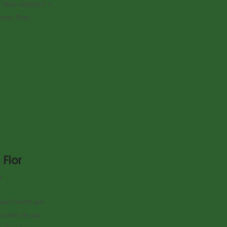
 ‘Mata Atlántica’ y
nésio Neto.
 Flor
4
uiz Ferretti nos
a través de una