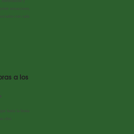
 electrónicos y
yente sensaciones,
sociados con cada
ras a los
4
que hasta la bosta
su olor.