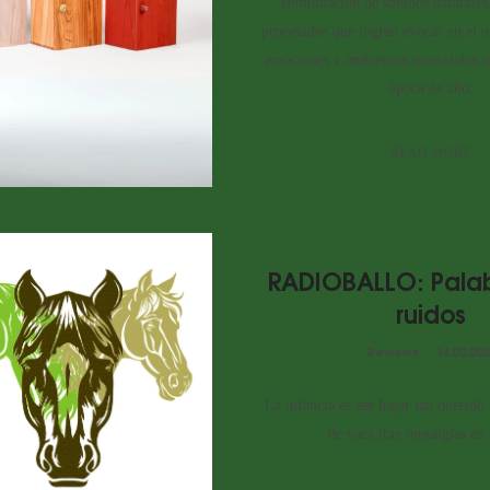
combinación de sonidos naturales,
procesados que logran evocar en el o
emociones y ambientes sensoriales a
época de año.
READ MORE
RADIOBALLO: Palab
ruidos
Reviews
14.02.202
La infancia es ese lugar tan querido 
de vaca trae nostalgias en 