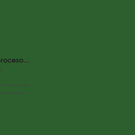
 proceso…
3
en en al menos dos
ar su existencia.